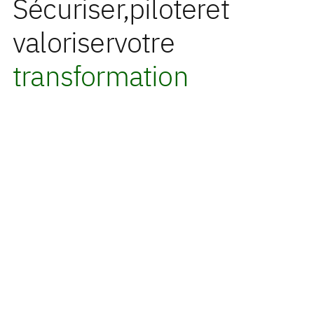
Sécuriser,
piloter
et
valoriser
votre
transformation