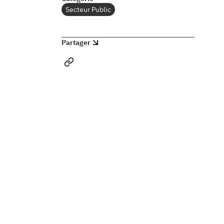
Da
Secteur Public
co
se
Partager
au
fr
M
Po
co