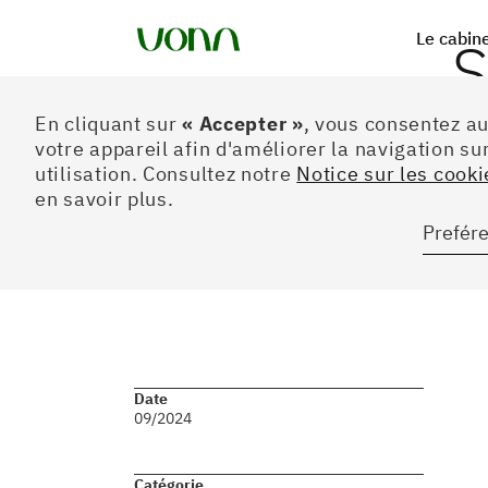
Le cabin
S
Préferences
P
En cliquant sur
« Accepter »
, vous consentez a
votre appareil afin d'améliorer la navigation sur
utilisation. Consultez notre
Notice sur les cookie
p
en savoir plus.
Prefér
Date
09/2024
C
Catégorie