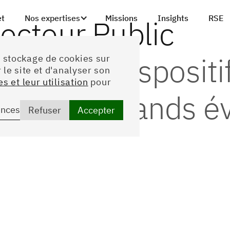
et
Nos expertises
Missions
Insights
RSE
ecteur Public
enser le dispositi
u stockage de cookies sur
 le site et d'analyser son
s et leur utilisation
pour
our des grands 
ences
Refuser
Accepter
ontexte