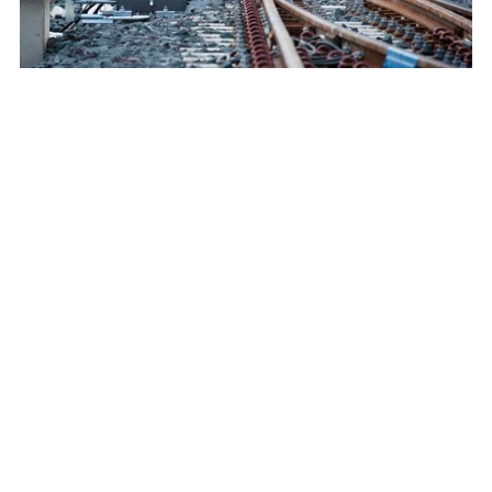
Secteur Transport
:
Structurer la gouvernance et
le pilotage économique de la DSI dans le secteur
ferroviaire
Secteur Public
:
Penser le dispositif de sûreté
pour des grands événements