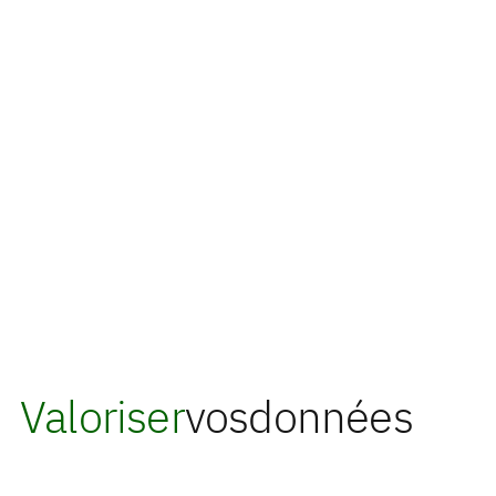
Valoriser
vos
données