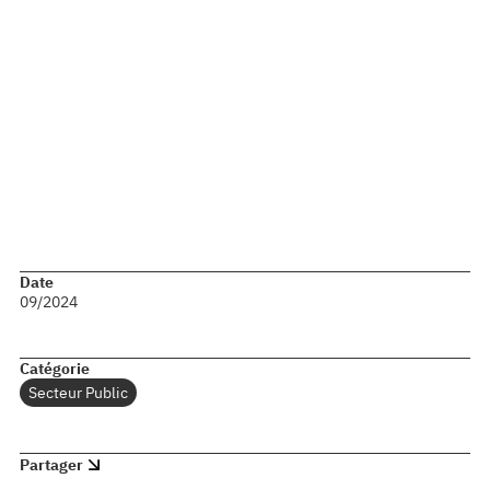
disposition d’indicateurs et de tableaux de bord
partagés a permis d’ancrer une démarche
d’amélioration continue et d’aligner les objectifs des
différentes équipes.
Ce programme a donc permis de moderniser en
profondeur l’organisation de l’entité IT tout en optimisant
ses performances et en facilitant l’adhésion des équipes.
Date
09/2024
Catégorie
Secteur Public
Partager