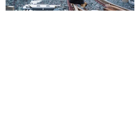
Secteur Transport
:
Structurer la gouvernance et
le pilotage économique de la DSI dans le secteur
ferroviaire
Secteur transport
:
Piloter un centre de
compétence sûreté et service vidéo