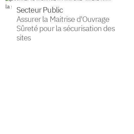
Secteur Public
Assurer la Maitrise d'Ouvrage
Sûreté pour la sécurisation des
sites
Contexte
Dans le cadre de la définition et de la mise en place de sa
politique de sûreté, le client a sollicité VONA pour un
accompagnement en assistance à maîtrise d’ouvrage.
L’objectif était d’élaborer un cadre solide permettant de
sécuriser l’ensemble de ses agences et sites tertiaires tout