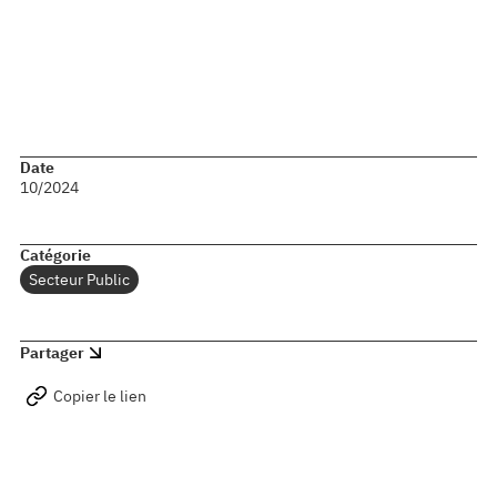
En conclusion, VONA a su mettre en place une approche
globale et intégrée, permettant à l’organisation de disposer
d’un cadre de sûreté robuste, adaptable et aligné sur ses
objectifs stratégiques.
Date
10/2024
Catégorie
Secteur Public
Partager
Copier le lien