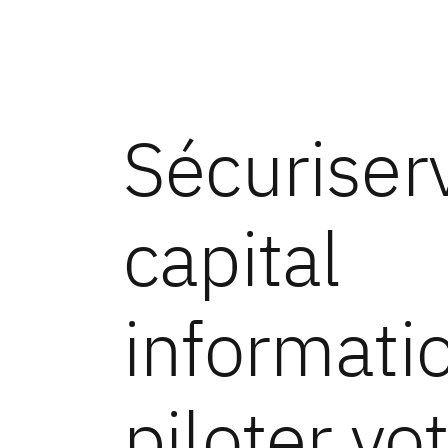
Sécuriser
capital
informati
piloter vo