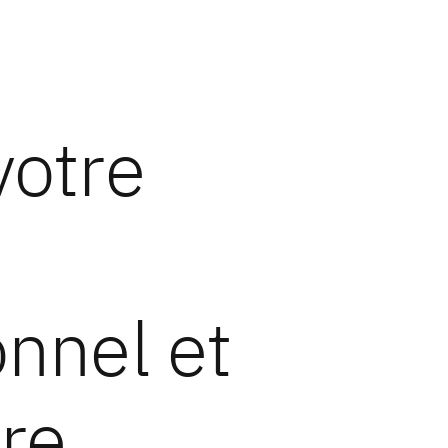
votre
onnel et
tre