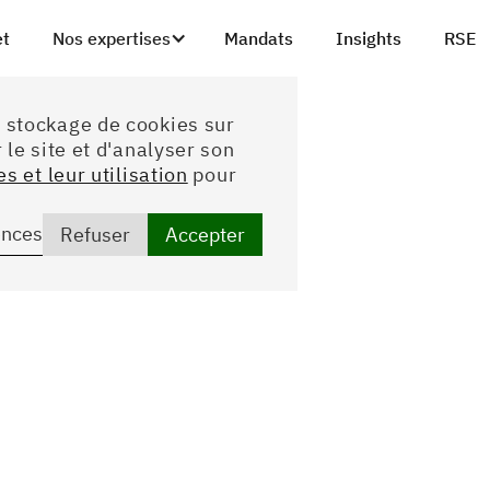
et
Nos expertises
Mandats
Insights
RSE
u stockage de cookies sur
 le site et d'analyser son
s et leur utilisation
pour
ences
Refuser
Accepter